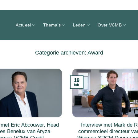
Actueel
Thema’s
Leden
Over VCMB
Categorie archieven:
Award
19
feb
w met Eric Abcouwer, Head
Interview met Mark de R
les Benelux van Aryza
commercieel directeur v
nnaar VCMB Credit
Winnaar SRCM Duurzaam 