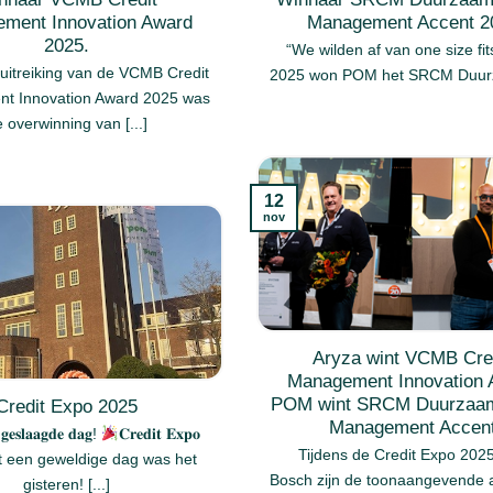
ment Innovation Award
Management Accent 2
2025.
“We wilden af van one size fits
 uitreiking van de VCMB Credit
2025 won POM het SRCM Duurza
t Innovation Award 2025 was
 overwinning van [...]
12
nov
Aryza wint VCMB Cre
Management Innovation 
POM wint SRCM Duurzaam
Credit Expo 2025
Management Accen
𝐞𝐬𝐥𝐚𝐚𝐠𝐝𝐞 𝐝𝐚𝐠!
𝐂𝐫𝐞𝐝𝐢𝐭 𝐄𝐱𝐩𝐨
Tijdens de Credit Expo 2025
 een geweldige dag was het
Bosch zijn de toonaangevende 
gisteren! [...]