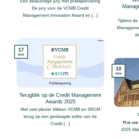
Een deskundige jury met praktijkervaring
Manage
De jury voor de VCMB Credit
Management Innovation Award en [...]
Tijdens de
Managemen
de
17
nov
10
nov
Terugblik op de Credit Management
Awards 2025
Met veel plezier blikken VCMB en SRCM
terug op een geslaagde editie van de
𝐖𝐚𝐭 𝐞𝐞𝐧 𝐠
Credit [...]
2025 Wat