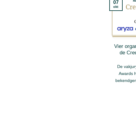
07
okt
Vier orga
de Cre
De vakju
Awards h
bekendgema