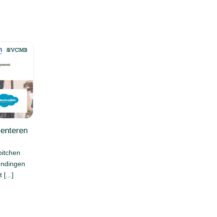
senteren
pitchen
endingen
[...]