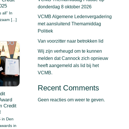
025
donderdag 8 oktober 2026
 all” In
VCMB Algemene Ledenvergadering
am [...]
met aansluitend Themamiddag
Politiek
Van voorzitter naar betrokken lid
Wij zijn verheugd om te kunnen
melden dat Cannock zich opnieuw
heeft aangemeld als lid bij het
VCMB.
Recent Comments
dit
Award
Geen reacties om weer te geven.
 Credit
t
 in Den
awards in