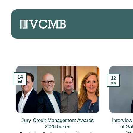
Ga
naar
inhoud
14
12
jul
mrt
Jury Credit Management Awards
Intervie
2026 beken
of Sa
Wi