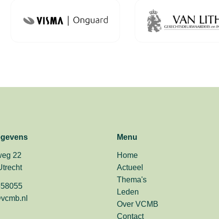
egevens
Menu
eg 22
Home
trecht
Actueel
Thema's
558055
Leden
vcmb.nl
Over VCMB
Contact