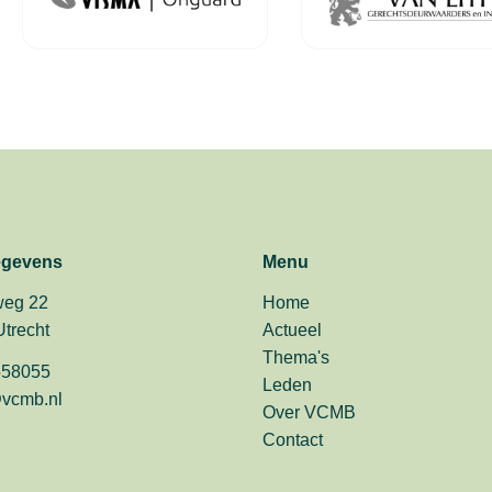
egevens
Menu
eg 22
Home
trecht
Actueel
Thema's
558055
Leden
vcmb.nl
Over VCMB
Contact